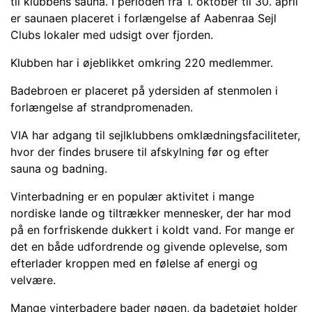
til klubbens sauna. I perioden fra 1. oktober til 30. april
er saunaen placeret i forlængelse af Aabenraa Sejl
Clubs lokaler med udsigt over fjorden.
Klubben har i øjeblikket omkring 220 medlemmer.
Badebroen er placeret på ydersiden af stenmolen i
forlængelse af strandpromenaden.
VIA har adgang til sejlklubbens omklædningsfaciliteter,
hvor der findes brusere til afskylning før og efter
sauna og badning.
Vinterbadning er en populær aktivitet i mange
nordiske lande og tiltrækker mennesker, der har mod
på en forfriskende dukkert i koldt vand. For mange er
det en både udfordrende og givende oplevelse, som
efterlader kroppen med en følelse af energi og
velvære.
Mange vinterbadere bader nøgen, da badetøjet holder